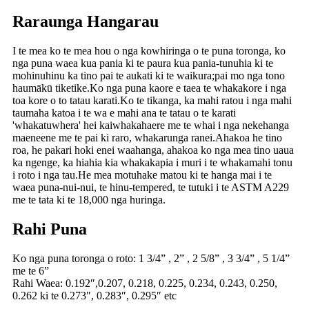
Raraunga Hangarau
I te mea ko te mea hou o nga kowhiringa o te puna toronga, ko
nga puna waea kua pania ki te paura kua pania-tunuhia ki te
mohinuhinu ka tino pai te aukati ki te waikura;pai mo nga tono
haumākū tiketike.Ko nga puna kaore e taea te whakakore i nga
toa kore o to tatau karati.Ko te tikanga, ka mahi ratou i nga mahi
taumaha katoa i te wa e mahi ana te tatau o te karati
'whakatuwhera' hei kaiwhakahaere me te whai i nga nekehanga
maeneene me te pai ki raro, whakarunga ranei.Ahakoa he tino
roa, he pakari hoki enei waahanga, ahakoa ko nga mea tino uaua
ka ngenge, ka hiahia kia whakakapia i muri i te whakamahi tonu
i roto i nga tau.He mea motuhake matou ki te hanga mai i te
waea puna-nui-nui, te hinu-tempered, te tutuki i te ASTM A229
me te tata ki te 18,000 nga huringa.
Rahi Puna
Ko nga puna toronga o roto: 1 3/4” , 2” , 2 5/8” , 3 3/4” , 5 1/4”
me te 6”
Rahi Waea: 0.192″,0.207, 0.218, 0.225, 0.234, 0.243, 0.250,
0.262 ki te 0.273″, 0.283″, 0.295″ etc