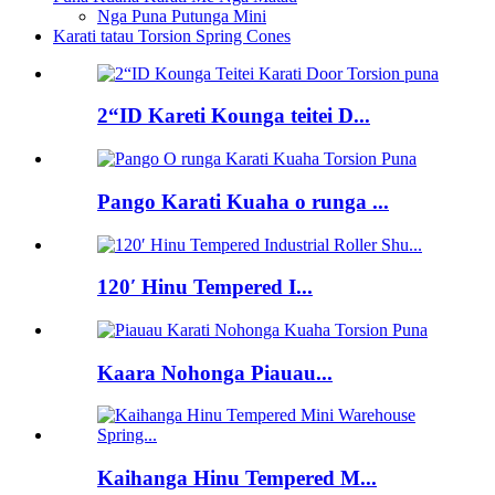
Nga Puna Putunga Mini
Karati tatau Torsion Spring Cones
2“ID Kareti Kounga teitei D...
Pango Karati Kuaha o runga ...
120′ Hinu Tempered I...
Kaara Nohonga Piauau...
Kaihanga Hinu Tempered M...