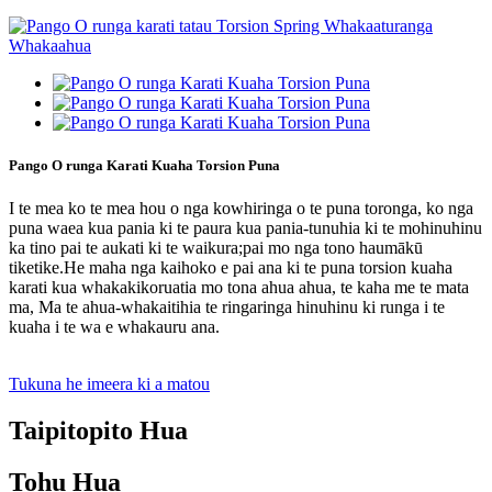
Pango O runga Karati Kuaha Torsion Puna
I te mea ko te mea hou o nga kowhiringa o te puna toronga, ko nga
puna waea kua pania ki te paura kua pania-tunuhia ki te mohinuhinu
ka tino pai te aukati ki te waikura;pai mo nga tono haumākū
tiketike.He maha nga kaihoko e pai ana ki te puna torsion kuaha
karati kua whakakikoruatia mo tona ahua ahua, te kaha me te mata
ma, Ma te ahua-whakaitihia te ringaringa hinuhinu ki runga i te
kuaha i te wa e whakauru ana.
Tukuna he imeera ki a matou
Taipitopito Hua
Tohu Hua