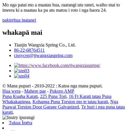
Mo nga patai mo a maatau hua, raarangi utu ranei, waiho mai to
imeera ki a maatau ka pa atu matou i roto i nga haora 24.
pakirehua inaianei
whakapā mai
Tianjin Wangxia Spring Co., Ltd.
86-22-68764511
cissycen@tjwangxiaspring.com
© Mana pupuri - 2010-2022 : Katoa nga mana pupuri.
Hua wera
-
Mahere pae
-
Pukoro AMP
Puna Kuaha Karati
,
225 Puna Tori
,
16 Ft Karati tatau Puna
Whakakapinga
,
Kohanga Puna Torsion mo te tatau karati
,
Nga
Puawai Torsion Door Garage Galvanized
,
Te huri i nga puna tatau
karati
,
Tukua Īmēra