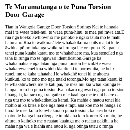
Te Maramatanga o te Puna Torsion
Door Garage
Tianjin Wangxia Garage Door Torsion Springs Kei te hangaia
mai i te waea teitei-nui, te waea puna-hinu, te mea pai rawa atu.E
rua nga koeko awhiowhio me pahoko e ngaio tāuta mō te mahi
haumaru. Roa te waikura ātete whakakikorua coils maitai ki te
āwhina pōturi tukanga waikura i runga i te ora puna .Ka pania
tenei puna kuaha karati mo te whakahaere ma, kua stenciled nga
taha ki runga mo te ngāwari identification.Garage ka
whakamahia e nga tatau nga puna torsion helical.He waea
whakarewa enei kua whiria kia rite ki te porowhita, he helix
ranei, me te kaha tahataha.He whakahē tenei ki te ahotea
kutikuti, ko te tono mo nga tutaki toronga.Mo nga tatau karati ki
te whakatuwhera me te kati pai, he mea nui kia whai kounga te
hanga i roto i o puna torsion.Ka pakaru ngawari nga puna torsion
i hangaia, ka raru nga rangatira o te kaainga me te nui haere o
nga utu mo te whakatikatika karati. Ka mahia e matou tenei kia
mohio ai ka kitea e koe nga mea e rapu ana koe mo te hanga i o
hua.I te mea ko to kaiwhakarato puna torsion, ka taea hoki e
matou te hanga hua ritenga e tutuki ana ki o korero.Ka mutu, he
ahurei o kaihoko me o raatau kaainga me o raatau pakihi, a he
maha nga wa e hiahia ana ratou ki nga otinga tatau o runga