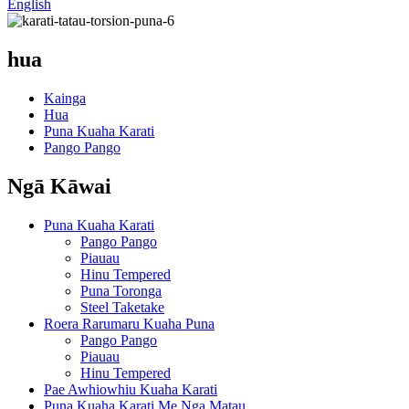
English
hua
Kainga
Hua
Puna Kuaha Karati
Pango Pango
Ngā Kāwai
Puna Kuaha Karati
Pango Pango
Piauau
Hinu Tempered
Puna Toronga
Steel Taketake
Roera Rarumaru Kuaha Puna
Pango Pango
Piauau
Hinu Tempered
Pae Awhiowhiu Kuaha Karati
Puna Kuaha Karati Me Nga Matau