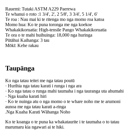
Rauemi: Tutaki ASTM A229 Paerewa
Te whanui o roto :1 3/4', 2', 2 5/8', 3 3/4', 5 1/4', 6'
Te roa : Nau mai ki te ritenga mo nga momo roa katoa
Momo hua: Ko te puna toronga me nga koekoe
Whakakikoruatia: High-tensile Pango Whakakikoruatia
Te ora o te mahi huihuinga: 18,000 nga huringa
Pūtāhui Kaihanga: 3 tau
Mōkī: Kehe rakau
Taupānga
Ko nga tatau teitei me nga tatau poutū
· Hurihia nga tatau karati i runga i nga ara
· Ko nga tatau o runga mahi taumaha i nga tauranga uta ahumahi
· Nga kuaha karati hiri
· Ko te nuinga atu o nga momo o te whare noho me te arumoni
aunoa me nga tatau karati a-ringa
.Nga Kuaha Karati Wāhanga Noho
Ko te koanga o te puna ka whakataurite i te taumaha o to tatau
marumaru kia ngawari ai te hiki.