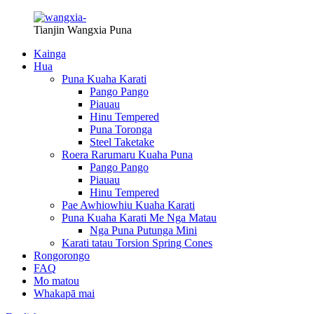
Tianjin Wangxia Puna
Kainga
Hua
Puna Kuaha Karati
Pango Pango
Piauau
Hinu Tempered
Puna Toronga
Steel Taketake
Roera Rarumaru Kuaha Puna
Pango Pango
Piauau
Hinu Tempered
Pae Awhiowhiu Kuaha Karati
Puna Kuaha Karati Me Nga Matau
Nga Puna Putunga Mini
Karati tatau Torsion Spring Cones
Rongorongo
FAQ
Mo matou
Whakapā mai